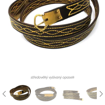
historický opasek podle nálezu ze Schleswiku
středověký vyšívaný opasek