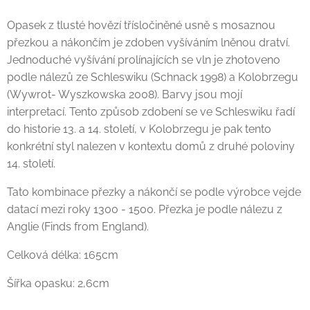
Opasek z tlusté hovězí třísločiněné usně s mosaznou
přezkou a nákončím je zdoben vyšíváním lněnou dratví.
Jednoduché vyšívání prolínajících se vln je zhotoveno
podle nálezů ze Schleswiku (Schnack 1998) a Kolobrzegu
(Wywrot- Wyszkowska 2008). Barvy jsou mojí
interpretací. Tento způsob zdobení se ve Schleswiku řadí
do historie 13. a 14. století, v Kolobrzegu je pak tento
konkrétní styl nalezen v kontextu domů z druhé poloviny
14. století.
Tato kombinace přezky a nákončí se podle výrobce vejde
datací mezi roky 1300 - 1500. Přezka je podle nálezu z
Anglie (Finds from England).
Celková délka: 165cm
Šířka opasku: 2,6cm