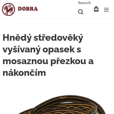
Search
Hnědý středověký
vyšívaný opasek s
mosaznou přezkou a
nákončím