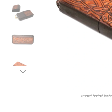
tmavě hnědé kože
světle hnědé kože