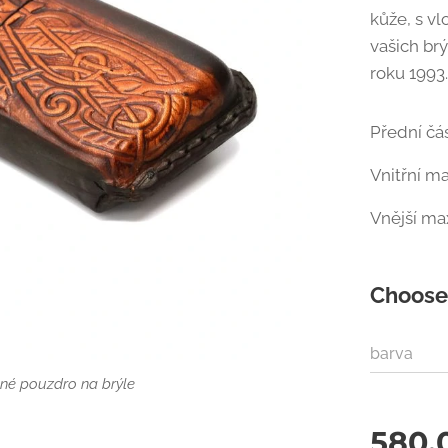
kůže, s vl
vašich br
roku 1993
Přední čá
Vnitřní m
Vnější ma
Choose 
barva
né pouzdro na brýle
né pouzdro na brýle
580.