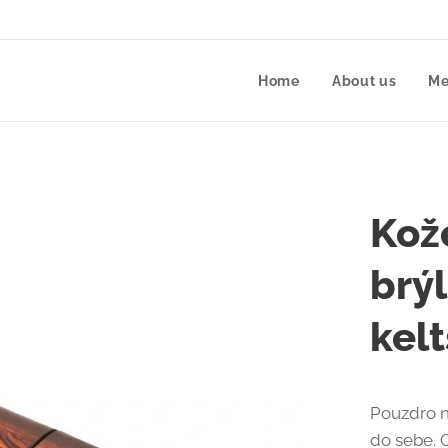
Home
About us
Me
Kož
brý
kel
Pouzdro n
do sebe. 