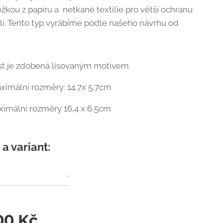
ožkou z papíru a netkané textilie pro větší ochranu
ýlí. Tento typ vyrábíme podle našeho návrhu od
.
st je zdobená lisovaným motivem.
aximální rozměry: 14,7x 5,7cm
ximální rozměry 16,4 x 6,5cm
a variant:
00
Kč