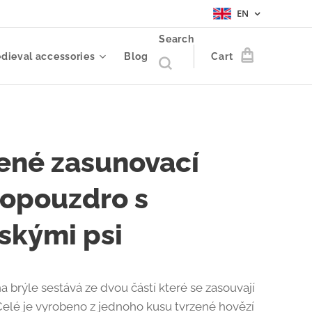
EN
Search
dieval accessories
Blog
Cart
ené zasunovací
lopouzdro s
tskými psi
a brýle sestává ze dvou částí které se zasouvají
Celé je vyrobeno z jednoho kusu tvrzené hovězí