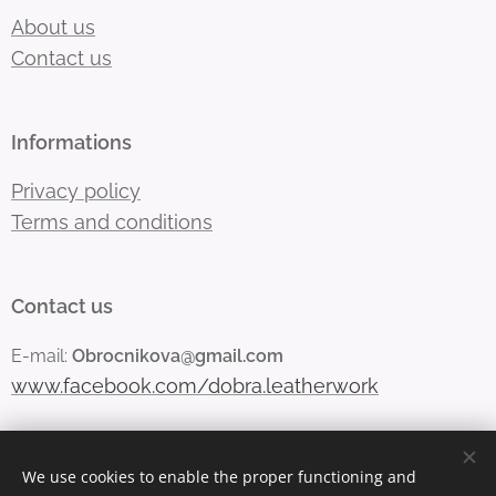
About us
Contact us
Informations
Privacy policy
Terms and conditions
Contact us
E-mail:
Obrocnikova@gmail.com
www.facebook.com/dobra.leatherwork
We use cookies to enable the proper functioning and
Vytvořeno službou
Webnode
Cookies