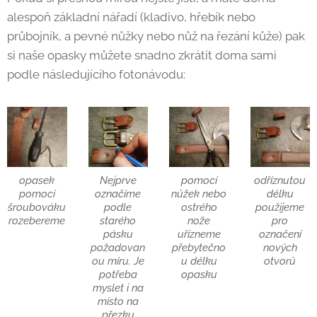
alespoň základní nářadí (kladivo, hřebík nebo
průbojník, a pevné nůžky nebo nůž na řezání kůže) pak
si naše opasky můžete snadno zkrátit doma sami
podle následujícího fotonávodu:
opasek
Nejprve
pomocí
odříznutou
pomocí
označíme
nůžek nebo
délku
šroubováku
podle
ostrého
použijeme
rozebereme
starého
nože
pro
pásku
uřízneme
označení
požadovan
přebytečno
nových
ou míru. Je
u délku
otvorů
potřeba
opasku
myslet i na
místo na
přezku