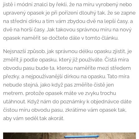
jistě i módní znalci by řekli, že na míru vyrobený nebo
upravený opasek je při pořízení dlouhý tak, že se zapne
na střední dírku a tím vám zbydou dvě na lepší časy, a
dvě na horší časy. Jak takovou správnou míru na nový
opasek naměřit se dočtete dále v tomto článku.
Nejsnazší způsob, jak správnou délku opasku zjistit, je
změřit ji podle opasku, který již používáte. Čistá míra
obvodu pasu bude ta, kterou naměříte mezi středem
přezky, a nejpoužívanější dírkou na opasku. Tato míra
nebude stejná, jako když pas změříte čistě jen
metrem, protože opasek máte ve zvyku trochu
utáhnout. Když nám do poznámky k objednávce dáte
čistou míru obvodu pasu, zkrátíme vám opasek tak,
aby vám seděl tak akorát.