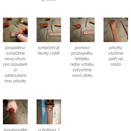
propiskou
označení je
pomocí
přezku
označíme
hezky vidět
průbojníku,
vložíme
nový otvor
hřebíku
zpět na
pro šroubek
nebo vrtáku
místo
a
vytvoříme
zahloubení
nové dírky
trnu přezky
šroubováke
a hotovo :)