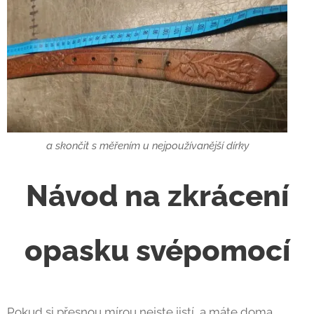
a skončit s měřením u nejpoužívanější dírky
Návod na zkrácení
opasku svépomocí
Pokud si přesnou mírou nejste jistí, a máte doma