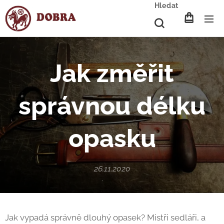
Hledat
Jak změřit
správnou délku
opasku
26.11.2020
Jak vypadá správně dlouhý opasek? Mistři sedláři, a