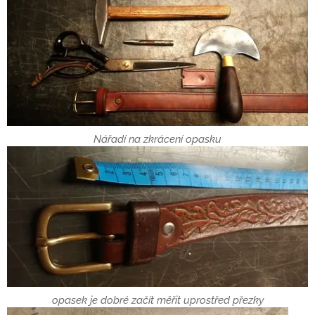
Nářadí na zkrácení opasku
opasek je dobré začít měřit uprostřed přezky