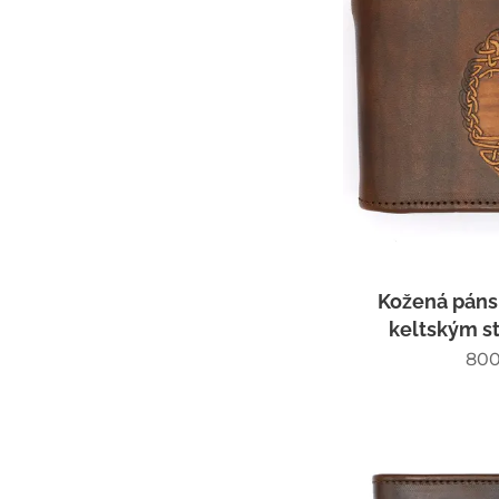
Kožená páns
keltským s
800