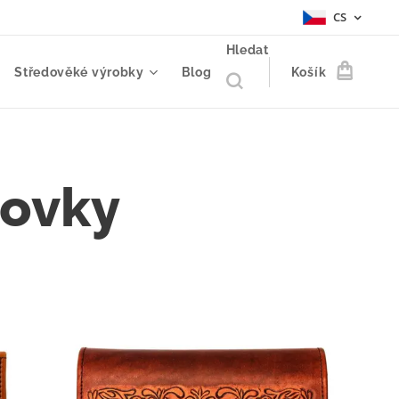
CS
Hledat
Středověké výrobky
Blog
Košík
dovky