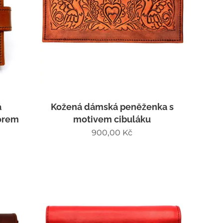
á
Kožená dámská peněženka s
zorem
motivem cibuláku
900,00
Kč