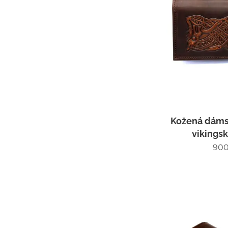
Kožená dáms
vikings
900