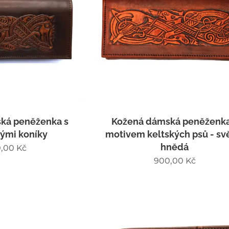
ká peněženka s
Kožená dámská peněženka
kými koníky
motivem keltských psů - sv
hnědá
,00
Kč
900,00
Kč