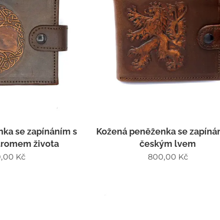
ka se zapínáním s
Kožená peněženka se zapíná
tromem života
českým lvem
,00
Kč
800,00
Kč