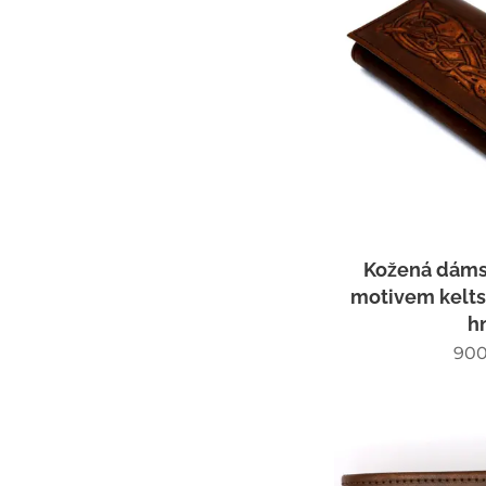
Kožená dáms
motivem kelts
h
900