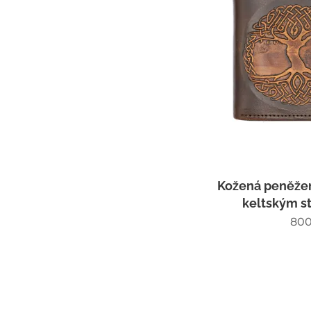
Kožená peněžen
keltským s
800