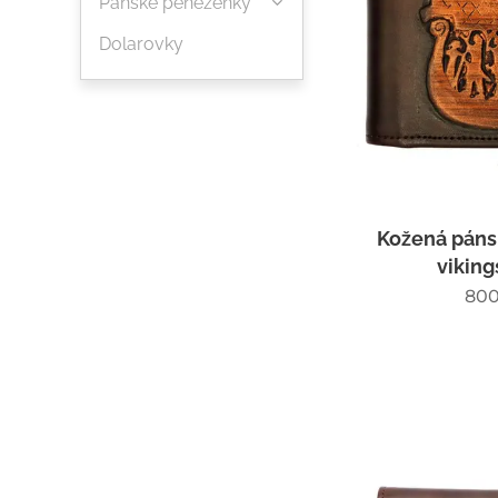
Pánské peněženky
Dolarovky
Kožená páns
viking
800