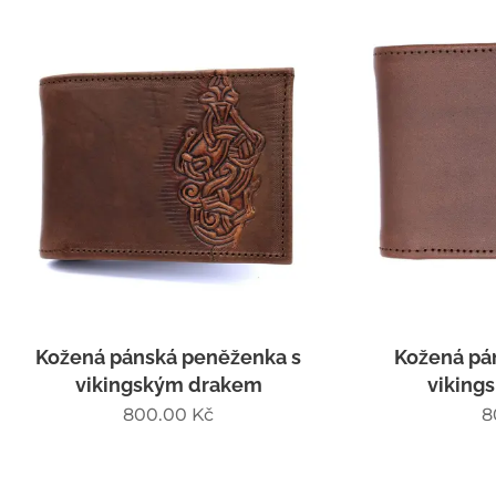
 pánská peněženka s
Kožená pánská peně
kingským drakem
vikingským moti
800.00
Kč
800.00
Kč