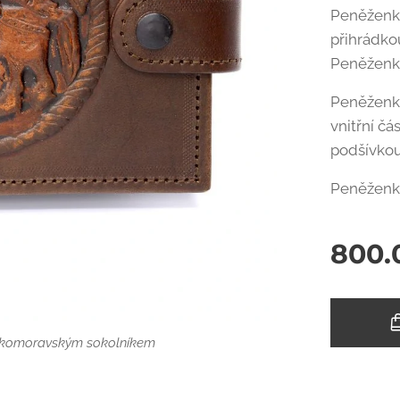
Peněženka
přihrádko
Peněženka
Peněženka
vnitřní čá
podšívkou
Peněženka
800.
ím s velkomoravským sokolníkem
lkomoravským sokolníkem