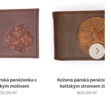
ženka s
Kožená pánská peněženka s
vem
keltským stromem života
800.00
Kč