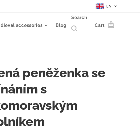
EN
Search
dieval accessories
Blog
Cart
ená peněženka se
ínáním s
komoravským
olníkem