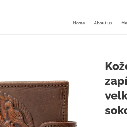
Home
About us
Me
Kož
zap
vel
sok