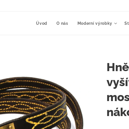
Úvod
O nás
Moderní výrobky
S
Hně
vyš
mos
nák