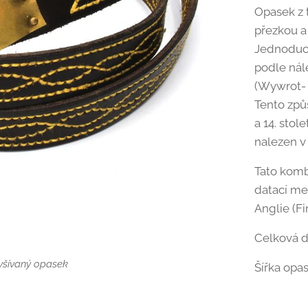
Opasek z 
přezkou a
Jednoduch
podle nál
(Wywrot- 
Tento způ
a 14. stol
nalezen v
Tato komb
datací mez
Anglie (F
Celková d
le nálezu ze Schleswiku
yšívaný opasek
Šířka opa