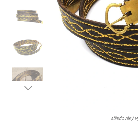
historický opasek pod
středověký v