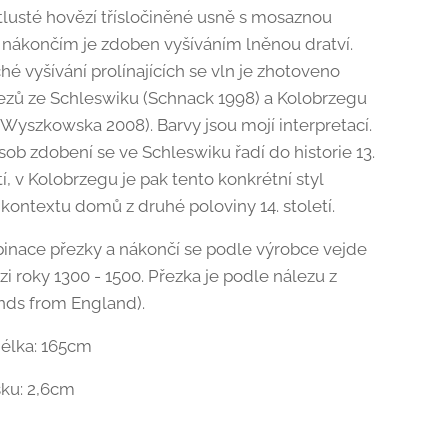
tlusté hovězí třísločiněné usně s mosaznou
 nákončím je zdoben vyšíváním lněnou dratví.
é vyšívání prolínajících se vln je zhotoveno
ezů ze Schleswiku (Schnack 1998) a Kolobrzegu
Wyszkowska 2008). Barvy jsou mojí interpretací.
sob zdobení se ve Schleswiku řadí do historie 13.
etí, v Kolobrzegu je pak tento konkrétní styl
 kontextu domů z druhé poloviny 14. století.
inace přezky a nákončí se podle výrobce vejde
i roky 1300 - 1500. Přezka je podle nálezu z
inds from England).
élka: 165cm
sku: 2,6cm