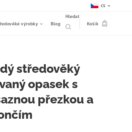
CS
Hledat
tředověké výrobky
Blog
Košík
dý středověký
ívaný opasek s
aznou přezkou a
ončím