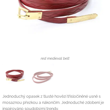
Červený historický pásek
red medieval belt
Jednoduchý opasek z tlusté hovězí třísločiněné usně s
mosaznou přezkou a nákončím. Jednoduché zdobení je
inspirováno soudobými trendy.