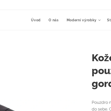
Úvod
O nás
Moderní výrobky
S
Kož
pou
gor
Pouzdro n
do sebe. 