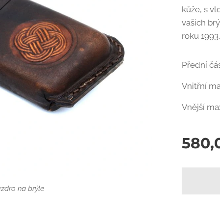
kůže, s vl
vašich br
roku 1993
Přední čá
Vnitřní m
Vnější ma
580,
zdro na brýle