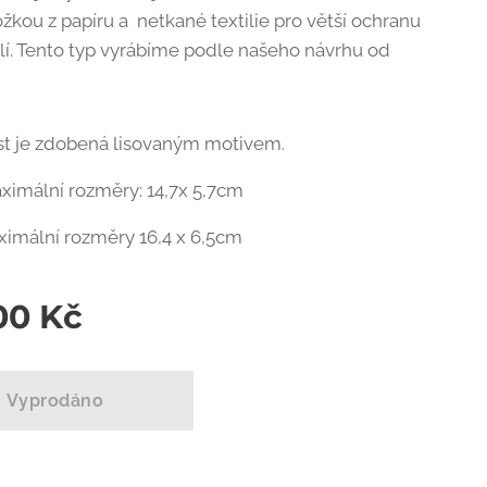
ožkou z papíru a netkané textilie pro větší ochranu
ýlí. Tento typ vyrábíme podle našeho návrhu od
.
st je zdobená lisovaným motivem.
aximální rozměry: 14,7x 5,7cm
ximální rozměry 16,4 x 6,5cm
00
Kč
Vyprodáno