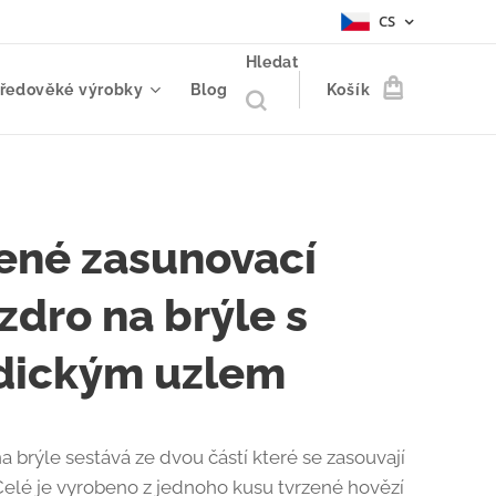
CS
Hledat
tředověké výrobky
Blog
Košík
ené zasunovací
zdro na brýle s
dickým uzlem
a brýle sestává ze dvou částí které se zasouvají
Celé je vyrobeno z jednoho kusu tvrzené hovězí