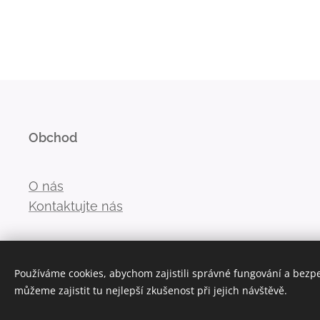
Obchod
O nás
Kontaktujte nás
Používáme cookies, abychom zajistili správné fungování a bezp
můžeme zajistit tu nejlepší zkušenost při jejich návštěvě.
Vytvořeno službou
Webnode
Cookies