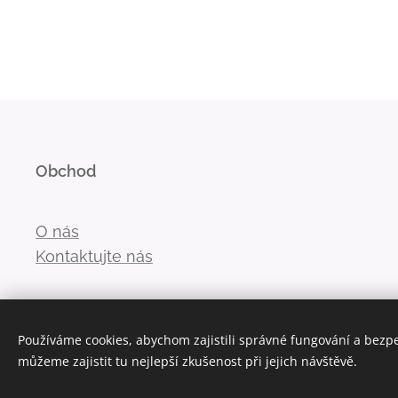
Obchod
O nás
Kontaktujte nás
Používáme cookies, abychom zajistili správné fungování a bezp
můžeme zajistit tu nejlepší zkušenost při jejich návštěvě.
Vytvořeno službou
Webnode
Cookies