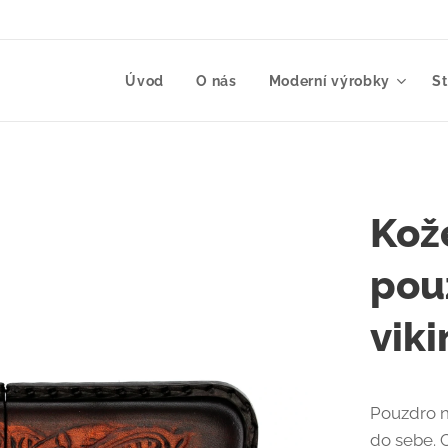
Úvod
O nás
Moderní výrobky
S
Kož
pou
vik
Pouzdro n
do sebe. 