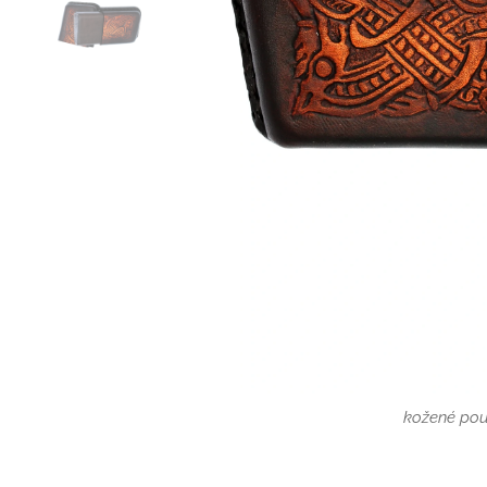
zasunovací kožen
kožené pou