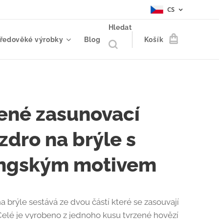
CS
Hledat
tředověké výrobky
Blog
Košík
ené zasunovací
zdro na brýle s
ingským motivem
a brýle sestává ze dvou částí které se zasouvají
Celé je vyrobeno z jednoho kusu tvrzené hovězí