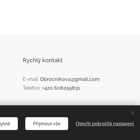
Rychlý kontakt
E-mail:
Obrocnikova@gmail.com
Telefon:
+420 608255831
bytné
Přijmout vše
Otevřít pokročilá nastavení
Jazyky
Čeština
English