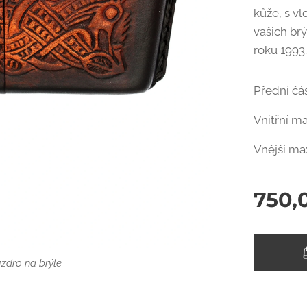
kůže, s vl
vašich br
roku 1993
Přední čá
Vnitřní m
Vnější ma
750,
é pouzdro na brýle
zdro na brýle