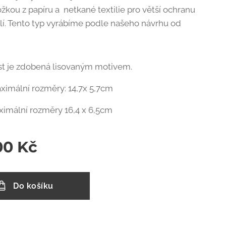
ožkou z papíru a netkané textilie pro větší ochranu
ýlí. Tento typ vyrábíme podle našeho návrhu od
.
st je zdobená lisovaným motivem.
aximální rozměry: 14,7x 5,7cm
ximální rozměry 16,4 x 6,5cm
00
Kč
Do košíku