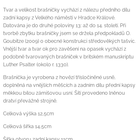
Tvar a velikost brašničky vychází z nálezu předního dílu
zadní kapsy z Velkého náměstí v Hradce Králové.
Datována je do druhé poloviny 13: až do 14. století. Při
tvorbě zbytku brašničky jsem se držela předpokladů O.
Goubitze (2009) o obecné konstrukci středověkých tašvic.
Vnější tvar a tvar ok pro zavěšení na opasek vychází z
podobně tvarovaných brašniček v britském manuskriptu
Luther Psalter (okolo r. 1330).
Brašnička je vyrobena z hovězí třísločiněné usně,
doplněná na vnějších měšcích a zadním dílu přední kapsy
měkkou bílou zámišovou usní. Šití provedeno lněnou
dratví převážně strojně.
Celková výška 12,5cm
Celková šířka 14,5cm
Šířka otvoru zadní kapsy 11cm