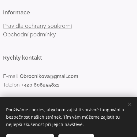
Informace
Pravidla ochrany soukromí
Obchodní podmínky
Rychlý kontakt
E-mail:
Obrocnikova@gmail.com
Telefon:
+420 608255831
Používáme cookies, abychom zajistili správné fungování a
Vytvořeno službou
Webnode
Cookies
bezpečnost našich stránek. Tím vám můžeme zajistit tu
nejlepší zkušenost při jejich návštěvě.
Jazyky
Čeština
English