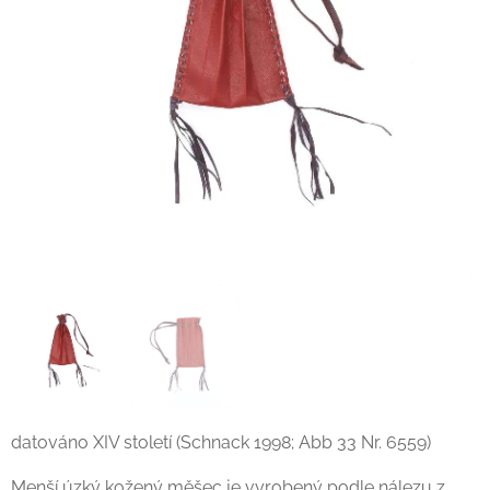
datováno XIV století (Schnack 1998; Abb 33 Nr. 6559)
Menší úzký kožený měšec je vyrobený podle nálezu z