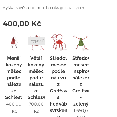
Výška závěsu od horního okraje cca 27cm
400,00
Kč
Vyprodáno
Menší
Větší
Středověký
Středověký
kožený
kožený
měšec
měšec
měšec
měšec
podle
inspirovaný
podle
podle
nálezu
nálezem
nálezu
nálezu
z
z
ze
ze
Greifswaldu
Greifswaldu
Schleswiku
Schleswiku
s
-
hedvábným
zelený
400,00
700,00
svrškem
1 650,0
Kč
Kč
a