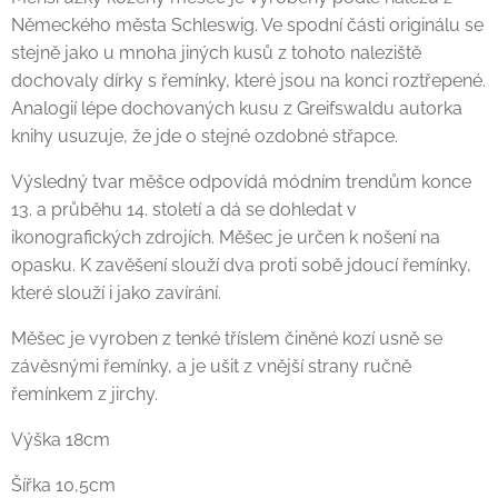
Německého města Schleswig. Ve spodní části originálu se
stejně jako u mnoha jiných kusů z tohoto naleziště
dochovaly dírky s řemínky, které jsou na konci roztřepené.
Analogií lépe dochovaných kusu z Greifswaldu autorka
knihy usuzuje, že jde o stejné ozdobné střapce.
Výsledný tvar měšce odpovídá módním trendům konce
13. a průběhu 14. století a dá se dohledat v
ikonografických zdrojích. Měšec je určen k nošení na
opasku. K zavěšení slouží dva proti sobě jdoucí řemínky,
které slouží i jako zavírání.
Měšec je vyroben z tenké tříslem činěné kozí usně se
závěsnými řemínky, a je ušit z vnější strany ručně
řemínkem z jirchy.
Výška 18cm
Šířka 10,5cm