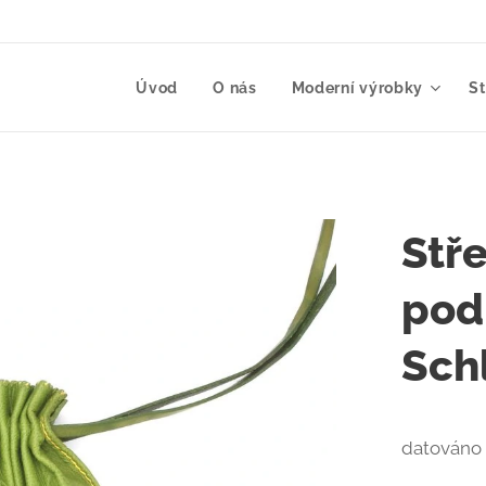
Úvod
O nás
Moderní výrobky
S
Stř
pod
Sch
datováno 