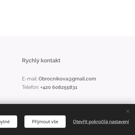
Rychlý kontakt
E-mail:
Obrocnikova@gmail.com
Telefon:
+420 608255831
bytné
Přijmout vše
Otevřít pokročilá nastavení
Jazyky
Čeština
English