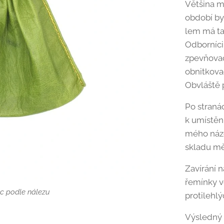
Většina m
období byl
lem má ta
Odborníci
zpevňovac
obnitkova
Obvláště 
Po straná
k umístěn
mého názo
skladu mě
Zavírání 
řemínky v
c podle nálezu
protilehlý
Výsledný