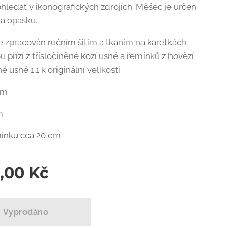
ohledat v ikonografických zdrojích. Měšec je určen
na opasku.
e zpracován ručním šitím a tkaním na karetkách
 přízí z třísločiněné kozí usně a řemínků z hovězí
né usně 1:1 k originální velikosti
cm
m
ínku cca 20 cm
0,00
Kč
Vyprodáno