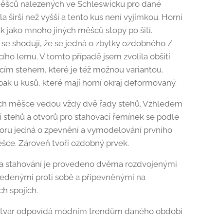
ěšců nalezených ve Schleswicku pro dané
a širší než vyšší a tento kus není vyjímkou. Horní
k jako mnoho jiných měšců stopy po šití.
 se shodují, že se jedná o zbytky ozdobného /
ího lemu. V tomto případě jsem zvolila obšití
cím stehem, které je též možnou variantou.
pak u kusů, které mají horní okraj deformovaný.
ch měšce vedou vždy dvě řady stehů. Vzhledem
í stehů a otvorů pro stahovací řemínek se podle
ru jedná o zpevnění a vymodelování prvního
šce. Zároveň tvoří ozdobný prvek.
na stahování je provedeno dvěma rozdvojenými
edenými proti sobě a připevněnými na
ch spojích.
 tvar odpovídá módním trendům daného období