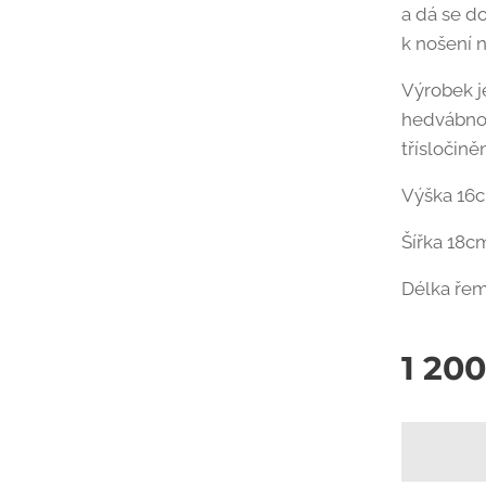
a dá se d
k nošení 
Výrobek j
hedvábnou
třísločině
Výška 16
Šířka 18c
Délka řem
1 20