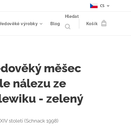
CS
Hledat
tředověké výrobky
Blog
Košík
edověký měšec
le nálezu ze
lewiku - zelený
XIV století (Schnack 1998)