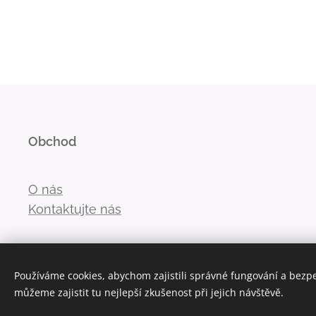
Obchod
O nás
Kontaktujte nás
Používáme cookies, abychom zajistili správné fungování a bezp
můžeme zajistit tu nejlepší zkušenost při jejich návštěvě.
Vytvořeno službou
Webnode
Cookies