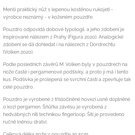
Menší praktický nůž s lepenou kostěnou rukojetí -
výrobce neznámý - v koženém pouzdře.
Pouzdro odpovídá dobové typologii, a jeho zdobení je
inspirované nálezem z Prahy (Figura 2020). Analogické
zdobení se dá dohledat i na nálezech z Dordrechtu
(Volken 2020).
Podle posledních závěrů M. Volken byly v pouzdrech na
nože časté i pergamenové podšívky, a proto ji má i tento
kus. Podšívka je prolepená se svrchní částí a zpevňuje tak
celé pouzdro.
Pouzdro je vyrobené z třísločiněné hovezí usně doplněné
o kozí pergamen. Šňůřka závěsu je vyrobená z
hedvábných nití technikou fingerloop. Šití je provedeno
ručně lněnou dratví.
Celková délka nože v pouzdře 20,5cm