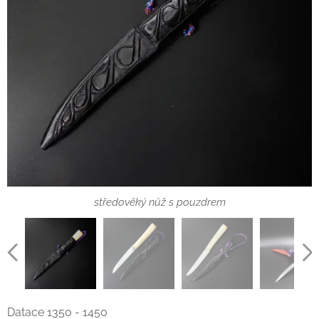
středověký nůž s pouzdrem
Datace 1350 - 1450