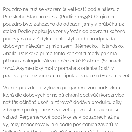
Pouzdro na nůž se vzorem (a velikostí) podle nálezu z
Pražského Starého města (Podliska 1996). Originální
pouzdro bylo zahozeno do odpadní jámy v průběhu 15:
století. Podle popisu je vzor vyřezán do povrchu kožené
pochvy na nůž / dýku. Tento styl zdobení odpovídá
dobovým nálezům z jiných zemí (Německo, Holandsko,
Anglie, Polsko) a přímo tento konkrétní motiv pak má
přímou analogii k nálezu z německé Kostnice (Schnack
1994). Asymetrický motiv pomáhá s orientací ostří v
pochvě pro bezpečnou manipulaci s nožem (Volken 2020)
Vnitřek pouzdra je vyložen pergamenovou podšívkou,
která dle dobových principů chrání ocel vůči korozi více
než třísločiněná useň, a zároveň dodává produktu díky
zdvojené prolepené vrstvě větší pevnost a luxusnější
vzhled. Pergamenové podšívky se v pouzdrech až na
vyjímky nedochovaly, ale podle posledních závěrů M.
Volken (2020) byly poměrně častou součástí pouzder.