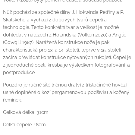
Nůž pochází ze společné dílny J. Hokwinda Petřiny a P.
Skalského a vychází z dobových tvarů čepelí a
technologie. Tento konkrétní tvar a velikost je možné
dohledat v nálezech z Holandska (Volken 2020) a Anglie
(Cowgill 1987). Narážená konstrukce nože je pak
charakteristická pro 13. a 14. století, teprve v 15. století
začíná převládat konstrukce nýtovaných rukojetí. Čepel je
z jednoduché oceli, kresba je výsledkem fotografování a
postprodukce.
Pouzdro je ručně šité lněnou dratví z třísločiněné hovězí
usně doplněné o kozí pergamenovou podšívku a kožený
řemínek.
Celková délka: 31cm
Délka čepele: 18cm