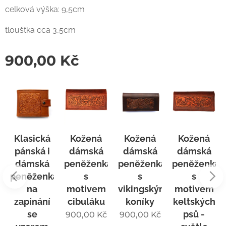
celková výška: 9,5cm
tloušťka cca 3,5cm
900,00
Kč
Čer
asická
Kožená
Kožená
Kožená
kož
nská i
dámská
dámská
dámská
dám
ámská
peněženka
peněženka
peněženka
peně
něženka
s
s
s
na
motivem
vikingskými
motivem
mot
pínání
cibuláku
koníky
keltských
cibu
se
psů -
900,00
Kč
900,00
Kč
900,