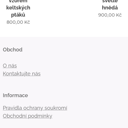
zorem
světle
ltských
hnědá
ptáků
900,00
Kč
0,00
Kč
Obchod
O nás
Kontaktujte nás
Informace
Pravidla ochrany soukromí
Obchodní podmínky