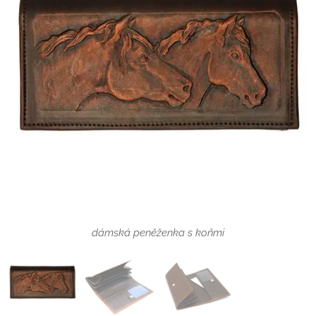
dámská peněženka s koňmi