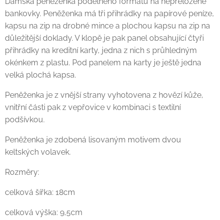
Dámská peněženka podélného formátu na nepřeložené
bankovky. Peněženka má tři přihrádky na papírové peníze,
kapsu na zip na drobné mince a plochou kapsu na zip na
důležitější doklady. V klopě je pak panel obsahující čtyři
přihrádky na kreditní karty, jedna z nich s průhledným
okénkem z plastu. Pod panelem na karty je ještě jedna
velká plochá kapsa.
Peněženka je z vnější strany vyhotovena z hovězí kůže,
vnitřní části pak z vepřovice v kombinaci s textilní
podšívkou.
Peněženka je zdobená lisovaným motivem dvou
keltských volavek.
Rozměry:
celková šířka: 18cm
celková výška: 9,5cm