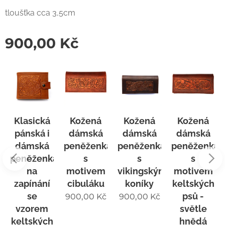
tloušťka cca 3,5cm
900,00
Kč
Klasická
Kožená
Kožená
Kožená
pánská i
dámská
dámská
dámská
a
dámská
peněženka
peněženka
peněženka
peněženka
s
s
s
kým
na
motivem
vikingskými
motivem
zapínání
cibuláku
koníky
keltských
se
psů -
900,00
Kč
900,00
Kč
vzorem
světle
keltských
hnědá