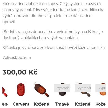
klíče snadno vtáhnete do kapsy. Celý systém se uzavírá
na pevný patent. Díky své jednoduché konstrukci klíčenka
vydrží opravdu dlouho, a i po letech se dá snadno
opravit.
Přední strana je zdobena lisovanými motivy a celý kus je
dostupný v několika barevných variantách.
Klíčenka je vyrobena ze dvou kusů hovězí kůže a řemínku.
Velikost: 7x11cm
300,00
Kč
Vyprodáno
Vyprodáno
Vyprodáno
é
Červené
Kožené
Tmavé
Kožené
Kožené