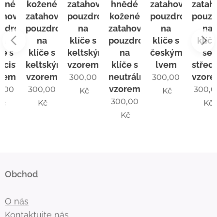
kožené
zatahovací
hnědé
zatahovací
zatahovac
ací
zatahovací
pouzdro
kožené
pouzdro
pouzdro
o
pouzdro
na
zatahovací
na
na
na
klíče s
pouzdro
klíče s
klíče
klíče s
keltským
na
českým
se
stním
keltským
vzorem
klíče s
lvem
středově
vzorem
neutrálním
vzorem
300,00
300,00
vzorem
300,00
300,00
Kč
Kč
300,00
Kč
Kč
Kč
Obchod
O nás
Kontaktujte nás