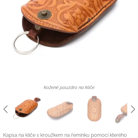
kožená klíčenka se vzorem
kožené pouzdro na klíče
Kapsa na klíče s kroužkem na řemínku pomocí kterého