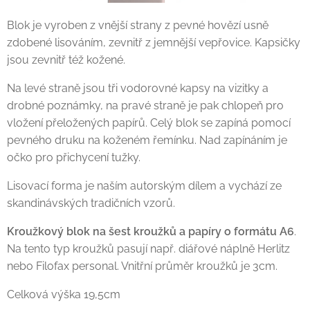
Blok je vyroben z vnější strany z pevné hovězí usně
zdobené lisováním, zevnitř z jemnější vepřovice. Kapsičky
jsou zevnitř též kožené.
Na levé straně jsou tři vodorovné kapsy na vizitky a
drobné poznámky, na pravé straně je pak chlopeň pro
vložení přeložených papírů. Celý blok se zapíná pomocí
pevného druku na koženém řemínku. Nad zapínáním je
očko pro přichycení tužky.
Lisovací forma je naším autorským dílem a vychází ze
skandinávských tradičních vzorů.
Kroužkový blok na šest kroužků a papíry o formátu A6
.
Na tento typ kroužků pasují např. diářové náplně Herlitz
nebo Filofax personal. Vnitřní průměr kroužků je 3cm.
Celková výška 19,5cm