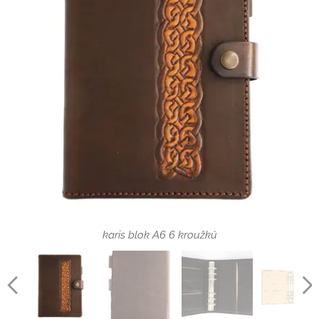
tmavá varianta
karis blok A6 6 kroužků
světlá varianta